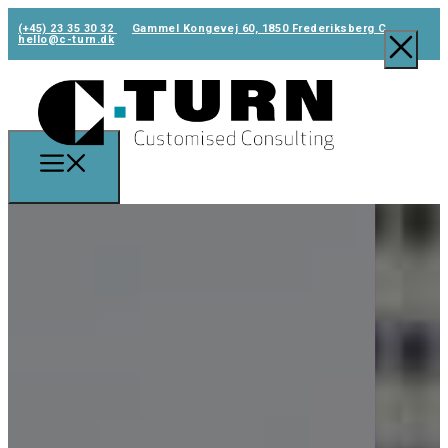
(+45) 23 35 30 32
Gammel Kongevej 60, 1850 Frederiksberg C
hello@c-turn.dk