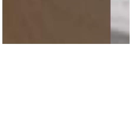
Get C-TURNED – through
Cutting-edge Commercial
Change